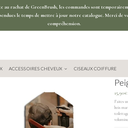
te au rachat de GreenBrush, les commandes sont temporaire
pendues le temps de mettre à jour notre catalogue. Merci de v
compréhension.
X
ACCESSOIRES CHEVEUX
CISEAUX COIFFURE
Pei
15,90
€
Faites u
bois marr
toilettag
volumineu