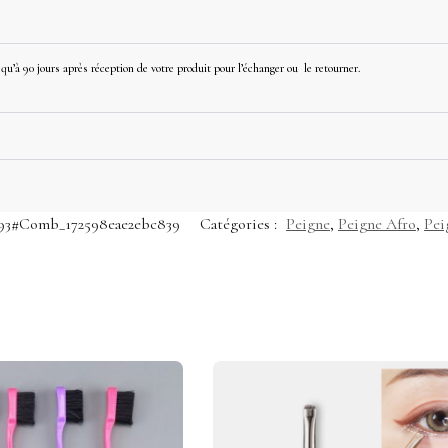
u’à 90 jours après réception de votre produit pour l’échanger ou le retourner.
193#Comb_172598eae2ebc839
Catégories :
Peigne
,
Peigne Afro
,
Pei