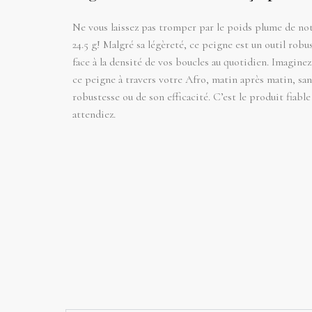
Ne vous laissez pas tromper par le poids plume de no
24.5 g! Malgré sa légèreté, ce peigne est un outil robus
face à la densité de vos boucles au quotidien. Imaginez
ce peigne à travers votre Afro, matin après matin, san
robustesse ou de son efficacité. C’est le produit fiabl
attendiez.