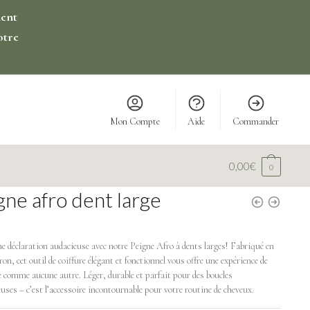
ment
otre
Mon Compte
Aide
Commander
0,00
€
0
gne afro dent large
ne déclaration audacieuse avec notre Peigne Afro à dents larges! Fabriqué en
on, cet outil de coiffure élégant et fonctionnel vous offre une expérience de
e comme aucune autre. Léger, durable et parfait pour des boucles
ses – c’est l’accessoire incontournable pour votre routine de cheveux.