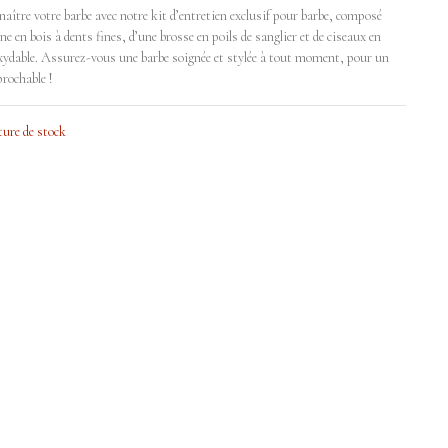
naître votre barbe avec notre kit d’entretien exclusif pour barbe, composé
ne en bois à dents fines, d’une brosse en poils de sanglier et de ciseaux en
oxydable. Assurez-vous une barbe soignée et stylée à tout moment, pour un
prochable !
ure de stock