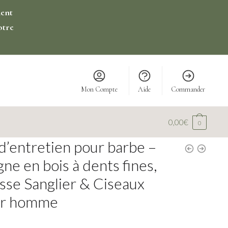
ment
otre
Mon Compte
Aide
Commander
0,00
€
0
 d’entretien pour barbe –
gne en bois à dents fines,
sse Sanglier & Ciseaux
ur homme
€