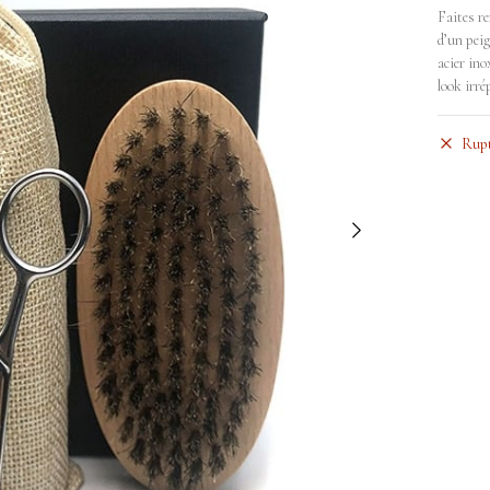
Faites re
d’un peig
acier in
look irré
Rupt