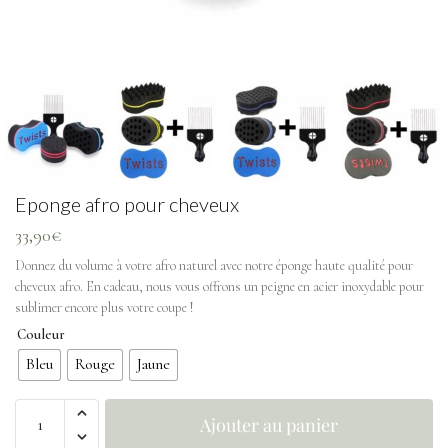
Eponge afro pour cheveux
33,90
€
Donnez du volume à votre afro naturel avec notre éponge haute qualité pour
cheveux afro. En cadeau, nous vous offrons un peigne en acier inoxydable pour
sublimer encore plus votre coupe !
Couleur
Bleu
Rouge
Jaune
Ajouter au panier