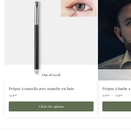
Out of stock
Peigne à sourcils avec manche en bois
Peigne à barbe 
14,90
€
9,90
€
–
13,90
€
Choix des options