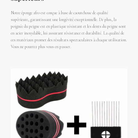
Notre éponge afro est conçue à base de caoutchouc de qualité
supérieure, garantissant une longévité exceptionnelle. De plus, la
poignée du peigne est en plastique résistant et les dents du peigne sont
en acier inoxydable, lui assurant résistance et durabilité. La qualité de
ces matériaux promet des résultats spectaculaires à chaque utilisation.
Vous ne pourrez plus vous en passer.