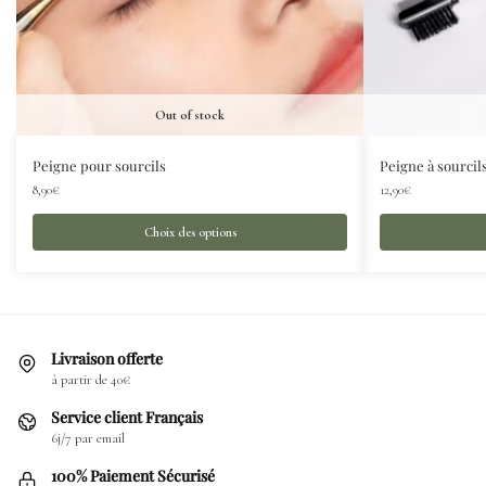
Out of stock
Peigne pour sourcils
Peigne à sourcil
8,90
€
12,90
€
Choix des options
Livraison offerte
à partir de 40€
Service client Français
6j/7 par email
100% Paiement Sécurisé