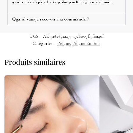
90 jours après réception de votre produit pour l’échanger ou le retourner.
Quand vais-je recevoir ma commande ?
UGS :
AE_32828722475_17260c9f13f0a4ef
Catégories :
Peigne
,
Peigne En Bois
Produits similaires