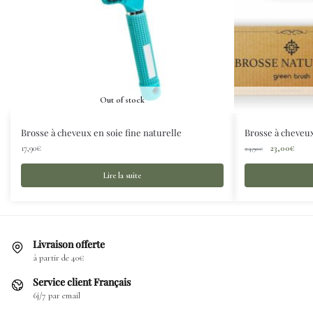
Out of stock
Brosse à cheveux en soie fine naturelle
Brosse à cheveux
17,90
€
23,00
€
24,90
€
Lire la suite
Livraison offerte
à partir de 40€
Service client Français
6j/7 par email