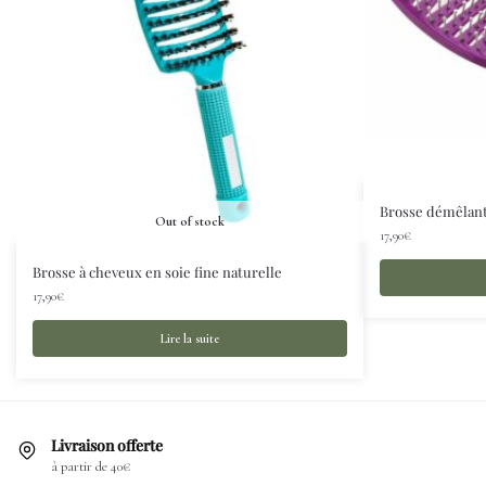
Brosse démêlant
Out of stock
17,90
€
Brosse à cheveux en soie fine naturelle
17,90
€
Lire la suite
Livraison offerte
à partir de 40€