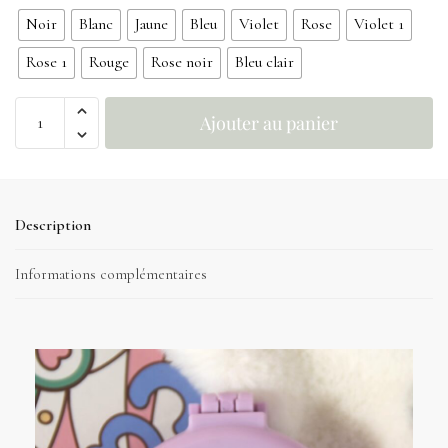
Noir
Blanc
Jaune
Bleu
Violet
Rose
Violet 1
Rose 1
Rouge
Rose noir
Bleu clair
Ajouter au panier
Description
Informations complémentaires