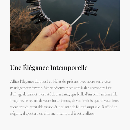
Une Élégance Intemporelle
Alliez l’élégance du passé et l’éclat du présent avec notre serre-tête
mariage pour femme. Venez découvrir cet admirable accessoire fait
d’alliage de zinc et incrusté de cristaux, qui brille d’un éclat irrésistible.
Imaginez le regard de votre futur époux, de vos invités quand vous ferez
votre entrée, véritable vision étincelante de félicité nuptiale. Raffiné et
élégant, il ajoutera un charme intemporel à votre allure.