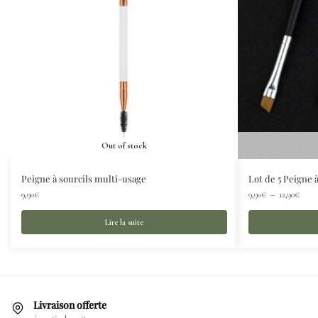
Out of stock
Peigne à sourcils multi-usage
Lot de 5 Peigne 
9,90
€
9,90
€
–
12,90
€
Lire la suite
Livraison offerte