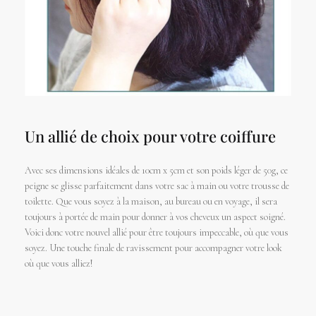
Un allié de choix pour votre coiffure
Avec ses dimensions idéales de 10cm x 5cm et son poids léger de 50g, ce
peigne se glisse parfaitement dans votre sac à main ou votre trousse de
toilette. Que vous soyez à la maison, au bureau ou en voyage, il sera
toujours à portée de main pour donner à vos cheveux un aspect soigné.
Voici donc votre nouvel allié pour être toujours impeccable, où que vous
soyez. Une touche finale de ravissement pour accompagner votre look
où que vous alliez!