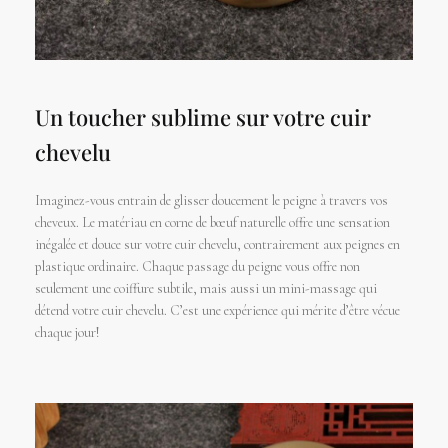
Un toucher sublime sur votre cuir
chevelu
Imaginez-vous entrain de glisser doucement le peigne à travers vos
cheveux. Le matériau en corne de bœuf naturelle offre une sensation
inégalée et douce sur votre cuir chevelu, contrairement aux peignes en
plastique ordinaire. Chaque passage du peigne vous offre non
seulement une coiffure subtile, mais aussi un mini-massage qui
détend votre cuir chevelu. C’est une expérience qui mérite d’être vécue
chaque jour!