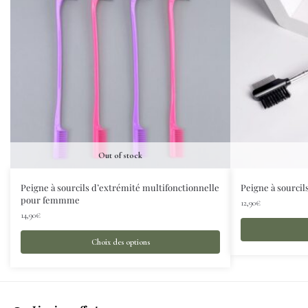
Out of stock
Peigne à sourcils d’extrémité multifonctionnelle
Peigne à sourcil
pour femmme
12,90
€
14,90
€
Choix des options