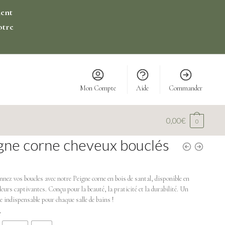
ment
otre
Mon Compte
Aide
Commander
0,00
€
0
gne corne cheveux bouclés
nnez vos boucles avec notre Peigne corne en bois de santal, disponible en
leurs captivantes. Conçu pour la beauté, la praticité et la durabilité. Un
e indispensable pour chaque salle de bains !
r