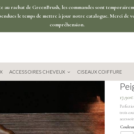
te au rachat de GreenBrush, les commandes sont temporaire
pendues le temps de mettre à jour notre catalogue. Merci de v
compréhension.
X
ACCESSOIRES CHEVEUX
CISEAUX COIFFURE
Pei
17,90
€
Perfectio
trois cou
accessoir
Couleu