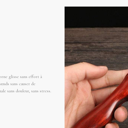
rne glisse sans effort à
nœuds sans causer de
e sans douleur, sans stress.