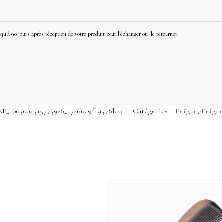
u’à 90 jours après réception de votre produit pour l’échanger ou le retourner.
AE_1005004515775926_17260c9f19578b23
Catégories :
Peigne
,
Peigne