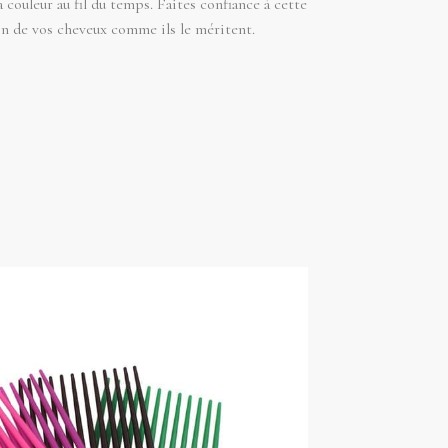
 couleur au fil du temps. Faites confiance à cette
oin de vos cheveux comme ils le méritent.