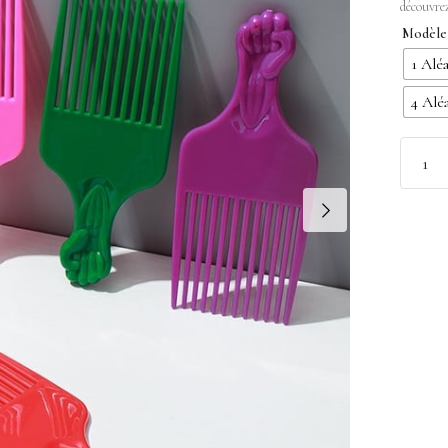
découvre
Modèle
1 Alé
4 Alé