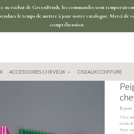
te au rachat de GreenBrush, les commandes sont temporaire
pendues le temps de mettre à jour notre catalogue. Merci de v
compréhension.
X
ACCESSOIRES CHEVEUX
CISEAUX COIFFURE
Pei
che
8,90
€
Vivez une
résine de
Soyez sur