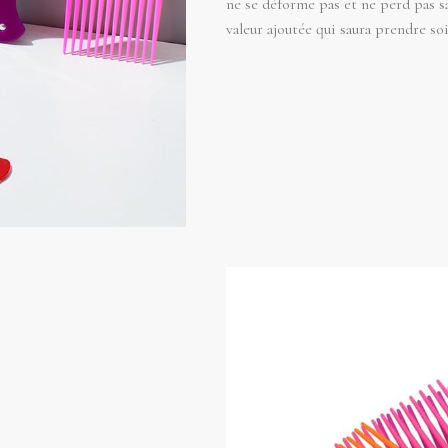
ne se déforme pas et ne perd pas sa
valeur ajoutée qui saura prendre s