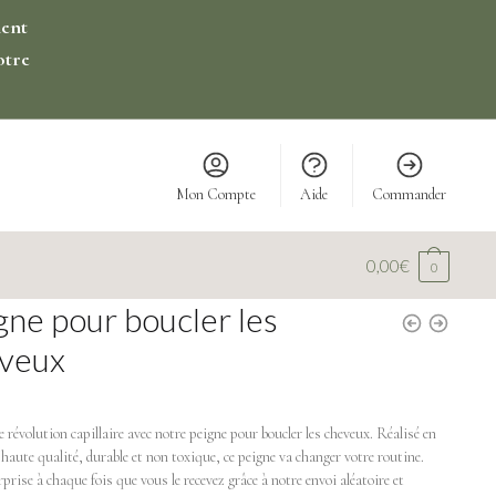
ment
otre
Mon Compte
Aide
Commander
0,00
€
0
gne pour boucler les
veux
 révolution capillaire avec notre peigne pour boucler les cheveux. Réalisé en
 haute qualité, durable et non toxique, ce peigne va changer votre routine.
prise à chaque fois que vous le recevez grâce à notre envoi aléatoire et