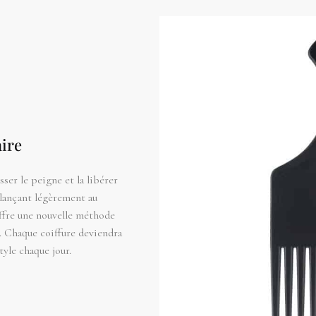
aire
ser le peigne et la libérer
lançant légèrement au
ffre une nouvelle méthode
x. Chaque coiffure deviendra
tyle chaque jour.