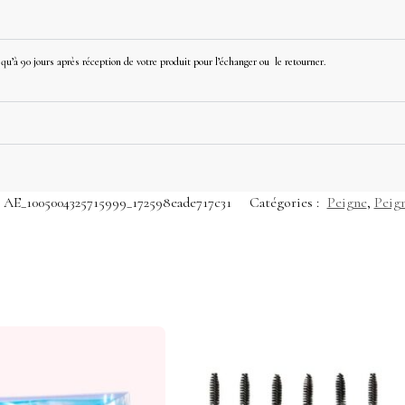
u’à 90 jours après réception de votre produit pour l’échanger ou le retourner.
AE_1005004325715999_172598eade717c31
Catégories :
Peigne
,
Peig