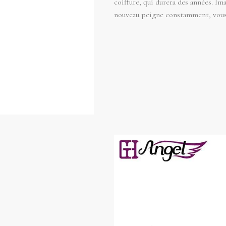
coiffure, qui durera des années. Im
nouveau peigne constamment, vous 