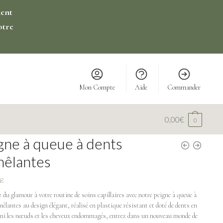
ment
otre
Mon Compte
Aide
Commander
0,00
€
0
gne à queue à dents
êlantes
€
du glamour à votre routine de soins capillaires avec notre peigne à queue à
êlantes au design élégant, réalisé en plastique résistant et doté de dents en
ini les nœuds et les cheveux endommagés, entrez dans un nouveau monde de