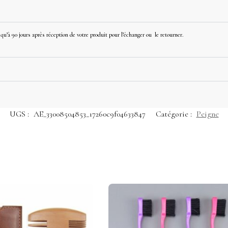
u’à 90 jours après réception de votre produit pour l’échanger ou le retourner.
UGS :
AE_33008504853_17260c9f04633847
Catégorie :
Peigne