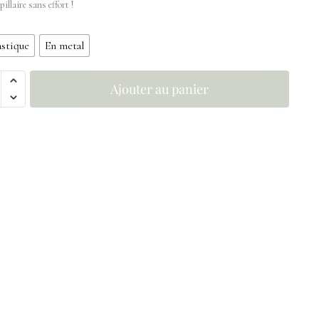
pillaire sans effort !
astique
En metal
Ajouter au panier