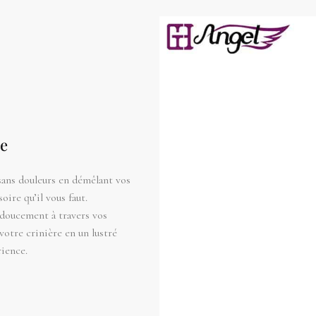
re
t sans douleurs en démêlant vos
ire qu’il vous faut.
 doucement à travers vos
otre crinière en un lustré
rience.