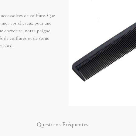
 accessoires de coiffure. Que
onner vos cheveux pour une
e chevelure, notre peigne
és de coiffures et de soins
x outil.
Questions Fréquentes