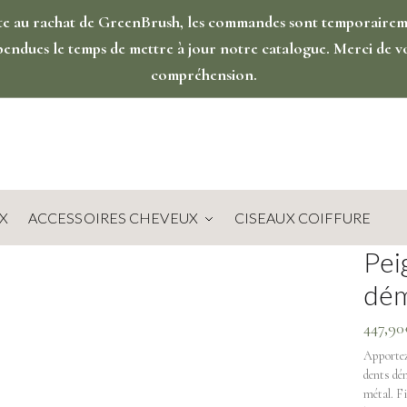
te au rachat de GreenBrush, les commandes sont temporaire
pendues le temps de mettre à jour notre catalogue. Merci de v
compréhension.
X
ACCESSOIRES CHEVEUX
CISEAUX COIFFURE
Pei
dém
447,90
Apportez 
dents dém
métal. F