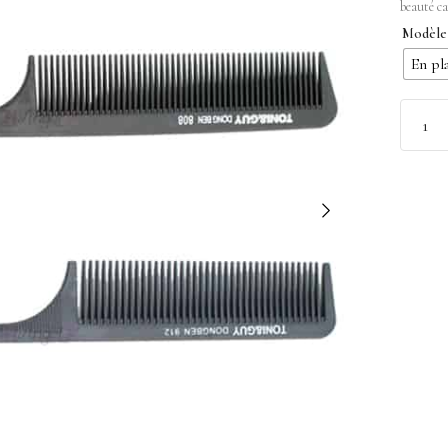
beauté ca
Modèle
En pl