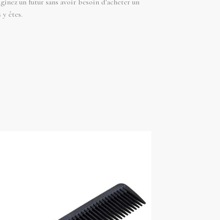
aginez un futur sans avoir besoin d’acheter un
y êtes.