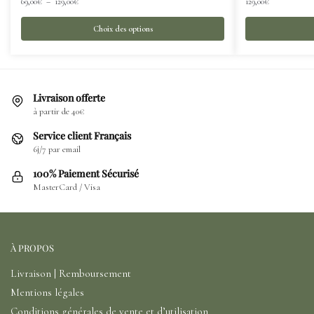
69,00
€
–
129,00
€
129,00
€
Choix des options
Livraison offerte
à partir de 40€
Service client Français
6j/7 par email
100% Paiement Sécurisé
MasterCard / Visa
À PROPOS
Livraison | Remboursement
Mentions légales
Conditions générales de vente et d’utilisation