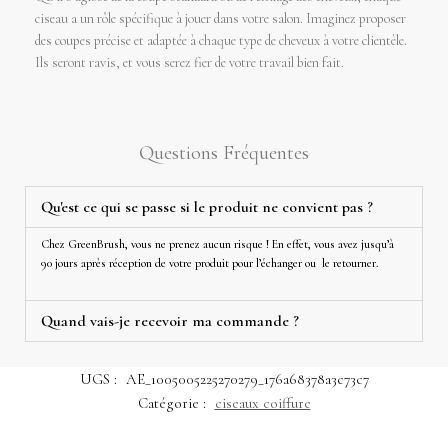
ciseau a un rôle spécifique à jouer dans votre salon. Imaginez proposer
des coupes précise et adaptée à chaque type de cheveux à votre clientèle.
Ils seront ravis, et vous serez fier de votre travail bien fait.
Questions Fréquentes
Qu'est ce qui se passe si le produit ne convient pas ?
Chez GreenBrush, vous ne prenez aucun risque ! En effet, vous avez jusqu’à
90 jours après réception de votre produit pour l’échanger ou le retourner.
Quand vais-je recevoir ma commande ?
UGS :
AE_1005005225270279_176a68378a3c73c7
Catégorie :
ciseaux coiffure