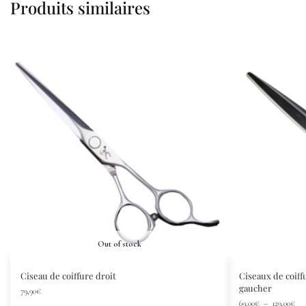
Produits similaires
Out of stock
Ciseau de coiffure droit
Ciseaux de coif
gaucher
79,90
€
69,00
€
–
129,00
€