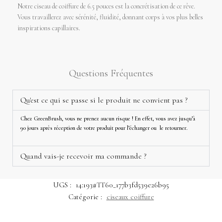
Notre ciseau de coiffure de 6.5 pouces est la concrétisation de ce rêve.
Vous travaillerez avec sérénité, fluidité, donnant corps à vos plus belles
inspirations capillaires.
Questions Fréquentes
Qu'est ce qui se passe si le produit ne convient pas ?
Chez GreenBrush, vous ne prenez aucun risque ! En effet, vous avez jusqu’à
90 jours après réception de votre produit pour l’échanger ou le retourner.
Quand vais-je recevoir ma commande ?
UGS :
14:193#TT60_177b3fd539e26b95
Catégorie :
ciseaux coiffure