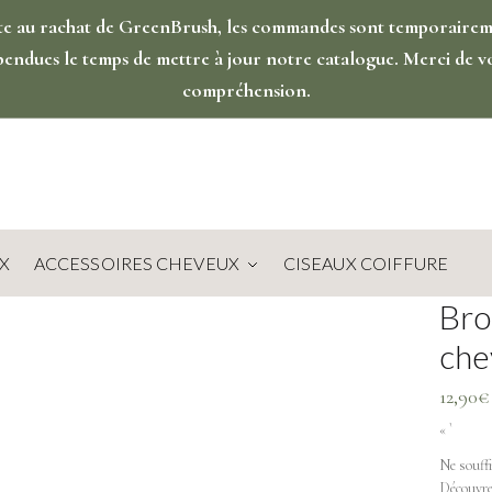
te au rachat de GreenBrush, les commandes sont temporaire
pendues le temps de mettre à jour notre catalogue. Merci de v
compréhension.
X
ACCESSOIRES CHEVEUX
CISEAUX COIFFURE
Bro
che
12,90
€
« `
Ne souffr
Découvrez