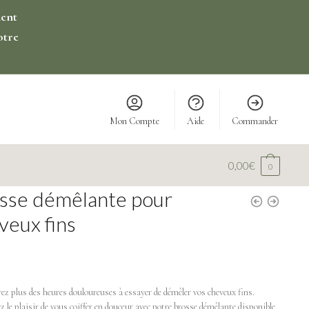
ment
otre
Mon Compte
Aide
Commander
0,00
€
0
sse démêlante pour
veux fins
ez plus des heures douloureuses à essayer de démêler vos cheveux fins.
 le plaisir de vous coiffer en douceur avec notre brosse démêlante disponible