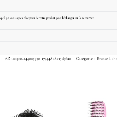
u’à 90 jours après réception de votre produit pour l’échanger ou le retourner.
 :
AE_1005004144007930_174448c8e13d36a0
Catégorie :
Brosse à ch