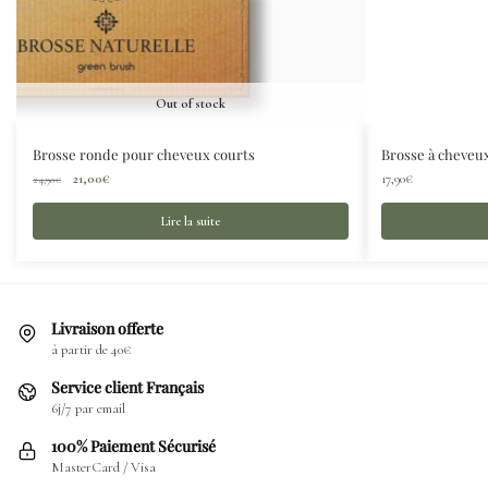
Out of stock
Brosse ronde pour cheveux courts
Brosse à cheveux
21,00
€
17,90
€
24,90
€
Lire la suite
Livraison offerte
à partir de 40€
Service client Français
6j/7 par email
100% Paiement Sécurisé
MasterCard / Visa