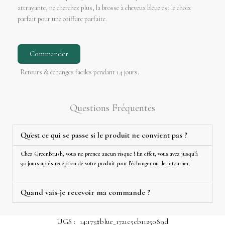
attrayante, ne cherchez plus, la brosse à cheveux bleue est le choix
parfait pour une coiffure parfaite.
Commander
Retours & échanges faciles pendant 14 jours.
Questions Fréquentes
Qu'est ce qui se passe si le produit ne convient pas ?
Chez GreenBrush, vous ne prenez aucun risque ! En effet, vous avez jusqu’à
90 jours après réception de votre produit pour l’échanger ou le retourner.
Quand vais-je recevoir ma commande ?
UGS :
14:173#blue_1721c5cb1125089d