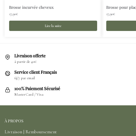
Brosse incurvée cheveux
Brosse pour pla
17,90
€
17,90
€
Lire la suite
Livraison offerte
à partir de 40€
Service client Français
6j/7 par email
100% Paiement Sécurisé
MasterCard / Visa
À PROPOS
Livraison | Remboursement