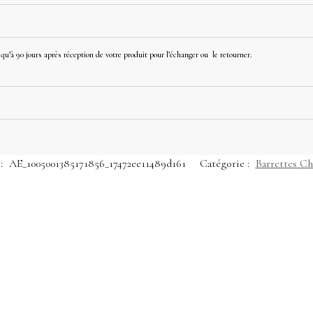
u’à 90 jours après réception de votre produit pour l’échanger ou le retourner.
:
AE_1005001385171856_17472ee11489d161
Catégorie :
Barrettes C