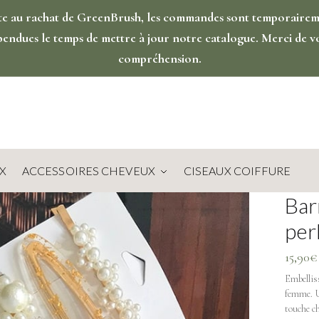
te au rachat de GreenBrush, les commandes sont temporaire
pendues le temps de mettre à jour notre catalogue. Merci de v
compréhension.
X
ACCESSOIRES CHEVEUX
CISEAUX COIFFURE
Bar
per
15,90
€
Embelliss
femme. Un
touche ch