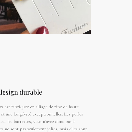
 design durable
x est fabriquée en alliage de zinc de haute
é et une longévité exceptionnelles. Les perles
sur les barrettes, vous n’avez donc pas à
es ne sont pas seulement jolies, mais elles sont