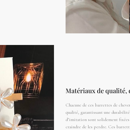
Matériaux de qualité,
Chacune de ces barrettes de cheveu
qualité, garantissant une durabilit
d’imitation sont solidement fixées 
craindre de les perdre. Ces barrett