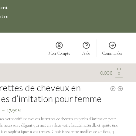
ment
otre
Mon Compte
Aide
Commander
0,00
€
0
rettes de cheveux en
les d’imitation pour femme
–
17,90
€
ez votre coiffure avec ces barrettes de cheveux en perles d’imitation pour
 accessoire élégant qui met en valeur votre beauté naturelle et ajoute une
ic et sophistiquée à vos tenues. Choisissez entre modèles de 2 pièces, 3